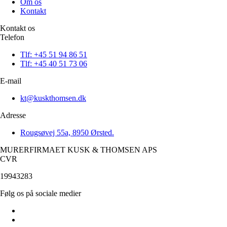
Om os
Kontakt
Kontakt os
Telefon
Tlf: +45 51 94 86 51
Tlf: +45 40 51 73 06
E-mail
kt@kuskthomsen.dk
Adresse
Rougsøvej 55a, 8950 Ørsted.
MURERFIRMAET KUSK & THOMSEN APS
CVR
19943283
Følg os på sociale medier