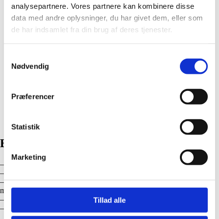
analysepartnere. Vores partnere kan kombinere disse
data med andre oplysninger, du har givet dem, eller som
de har indsamlet fra din brug af deres tjenester.
Samtykkevalg
Nødvendig
Præferencer
Statistik
Byg garanti
Marketing
– Koster ikke ekstra
– Dækker arbejde udført for private kunder på deres private bolig
– Er din garanti for, at skader, fejl eller mangler udbedres hurtigst
muligt
– Gælder i 5 år efter arbejdets afslutning
Tillad alle
– Dækker til 100.000 kr. inkl. moms