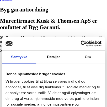
Byg garantiordning
Murerfirmaet Kusk & Thomsen ApS er
omfattet af Byg Garanti.
Skulle du mod forventning blive utilfreds med det arbejde, du har fået
udført, bliver du glad for at have valgt en håndværker, som er medlem
af Dansk Byggeri. Så er arbejdet nemlig dækket af Byg Garanti i hele
5 år efter arbejdets afslutning – for helt op til 100.000 kr. inkl. moms.
Samtykke
Detaljer
Om
Denne hjemmeside bruger cookies
Vi bruger cookies til at tilpasse vores indhold og
annoncer, til at vise dig funktioner til sociale medier og til
at analysere vores trafik. Vi deler også oplysninger om
din brug af vores hjemmeside med vores partnere inden
for sociale medier, annonceringspartnere og