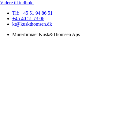
Videre til indhold
Tlf: +45 51 94 86 51
+45 40 51 73 06
kt@kuskthomsen.dk
Murerfirmaet Kusk&Thomsen Aps